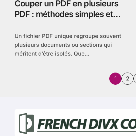
Couper un PDF en plusieurs
PDF : méthodes simples et
gratuites
Un fichier PDF unique regroupe souvent
plusieurs documents ou sections qui
méritent d’être isolés. Que...
Pagin
1
2
des
publi