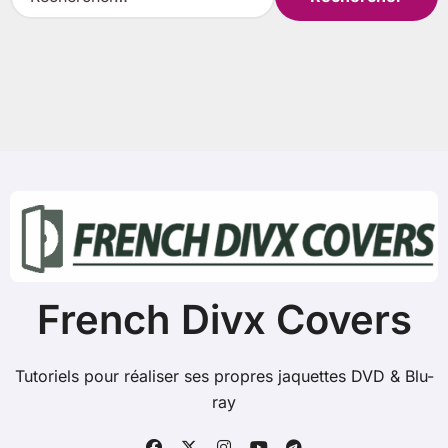
e
c
h
e
r
c
h
e
r
:
French Divx Covers
Tutoriels pour réaliser ses propres jaquettes DVD & Blu-
ray