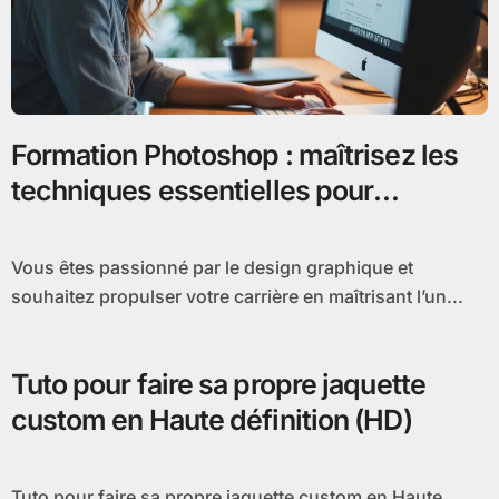
Formation Photoshop : maîtrisez les
techniques essentielles pour
propulser votre carrière en design
graphique
Vous êtes passionné par le design graphique et
souhaitez propulser votre carrière en maîtrisant l’un...
Tuto pour faire sa propre jaquette
custom en Haute définition (HD)
Tuto pour faire sa propre jaquette custom en Haute