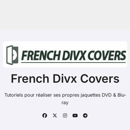
h
e
r
c
h
e
r
:
French Divx Covers
Tutoriels pour réaliser ses propres jaquettes DVD & Blu-
ray