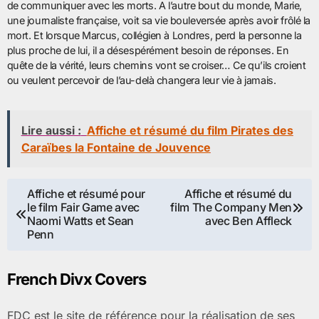
de communiquer avec les morts. A l’autre bout du monde, Marie,
une journaliste française, voit sa vie bouleversée après avoir frôlé la
mort. Et lorsque Marcus, collégien à Londres, perd la personne la
plus proche de lui, il a désespérément besoin de réponses. En
quête de la vérité, leurs chemins vont se croiser… Ce qu’ils croient
ou veulent percevoir de l’au-delà changera leur vie à jamais.
Lire aussi :
Affiche et résumé du film Pirates des
Caraïbes la Fontaine de Jouvence
Navigation
Affiche et résumé pour
Affiche et résumé du
le film Fair Game avec
film The Company Men
de
Naomi Watts et Sean
avec Ben Affleck
Penn
l’article
French Divx Covers
FDC est le site de référence pour la réalisation de ses