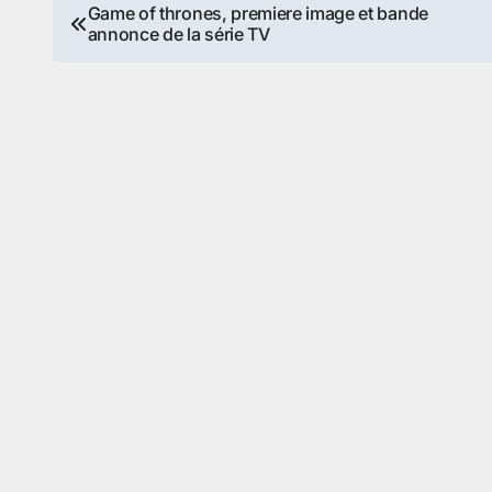
Navigation
Game of thrones, premiere image et bande
annonce de la série TV
de
l’article