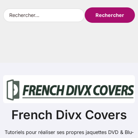
R
e
c
h
e
r
c
h
e
r
:
French Divx Covers
Tutoriels pour réaliser ses propres jaquettes DVD & Blu-