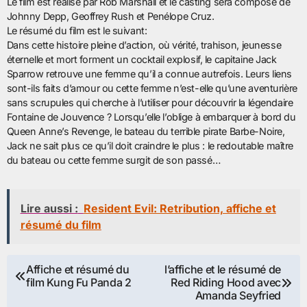
Le film est réalisé par Rob Marshall et le casting sera composé de
Johnny Depp, Geoffrey Rush et Penélope Cruz.
Le résumé du film est le suivant:
Dans cette histoire pleine d’action, où vérité, trahison, jeunesse
éternelle et mort forment un cocktail explosif, le capitaine Jack
Sparrow retrouve une femme qu’il a connue autrefois. Leurs liens
sont-ils faits d’amour ou cette femme n’est-elle qu’une aventurière
sans scrupules qui cherche à l’utiliser pour découvrir la légendaire
Fontaine de Jouvence ? Lorsqu’elle l’oblige à embarquer à bord du
Queen Anne’s Revenge, le bateau du terrible pirate Barbe-Noire,
Jack ne sait plus ce qu’il doit craindre le plus : le redoutable maître
du bateau ou cette femme surgit de son passé…
Lire aussi :
Resident Evil: Retribution, affiche et
résumé du film
Navigation
Affiche et résumé du
l’affiche et le résumé de
film Kung Fu Panda 2
Red Riding Hood avec
de
Amanda Seyfried