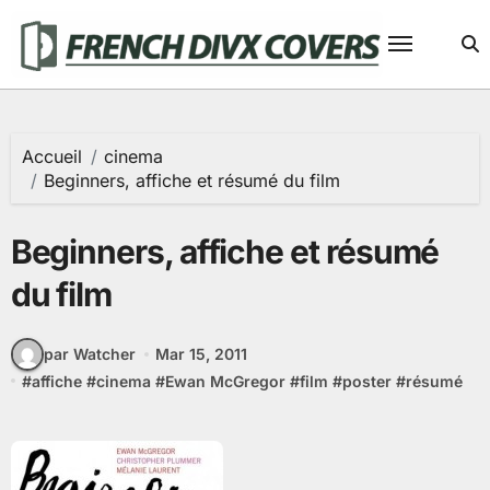
Passer
au
contenu
Accueil
cinema
Beginners, affiche et résumé du film
Beginners, affiche et résumé
du film
par Watcher
Mar 15, 2011
#
affiche
#
cinema
#
Ewan McGregor
#
film
#
poster
#
résumé