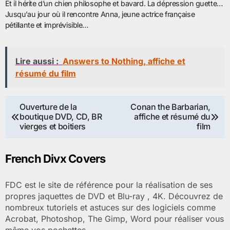
Et il hérite d’un chien philosophe et bavard. La dépression guette…
Jusqu’au jour où il rencontre Anna, jeune actrice française
pétillante et imprévisible…
Lire aussi :
Answers to Nothing, affiche et
résumé du film
Navigation
Ouverture de la
Conan the Barbarian,
boutique DVD, CD, BR
affiche et résumé du
de
vierges et boitiers
film
l’article
French Divx Covers
FDC est le site de référence pour la réalisation de ses
propres jaquettes de DVD et Blu-ray , 4K. Découvrez de
nombreux tutoriels et astuces sur des logiciels comme
Acrobat, Photoshop, The Gimp, Word pour réaliser vous