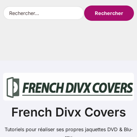
R
e
c
h
e
r
c
h
e
r
:
French Divx Covers
Tutoriels pour réaliser ses propres jaquettes DVD & Blu-