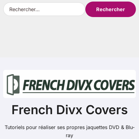
R
e
c
h
e
r
c
h
e
r
:
French Divx Covers
Tutoriels pour réaliser ses propres jaquettes DVD & Blu-
ray