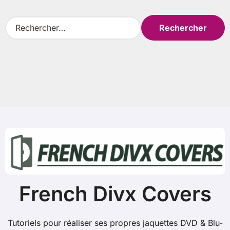
R
e
c
h
e
r
c
h
e
r
:
French Divx Covers
Tutoriels pour réaliser ses propres jaquettes DVD & Blu-