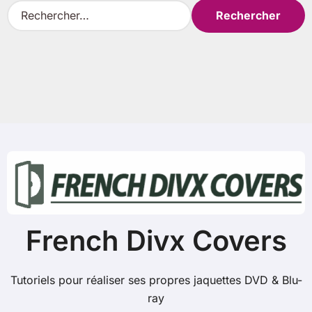
R
e
c
h
e
r
c
h
e
r
:
French Divx Covers
Tutoriels pour réaliser ses propres jaquettes DVD & Blu-
ray