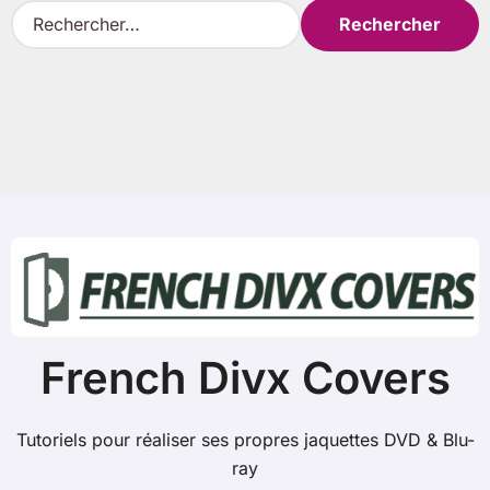
R
e
c
h
e
r
c
h
e
r
:
French Divx Covers
Tutoriels pour réaliser ses propres jaquettes DVD & Blu-
ray