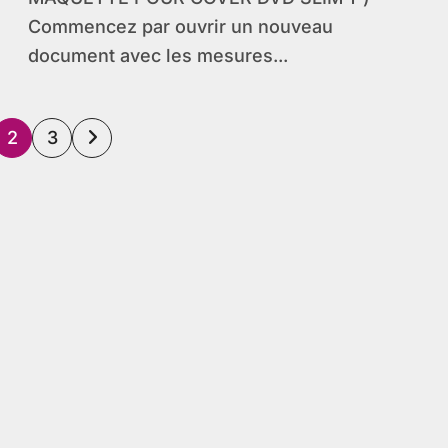
Commencez par ouvrir un nouveau
document avec les mesures...
ation
2
3
cations