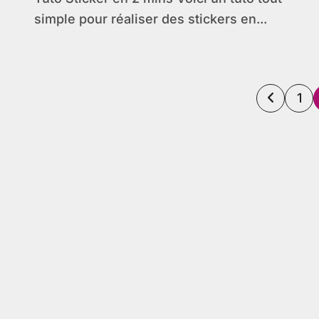
simple pour réaliser des stickers en...
Pagin
1
des
publi