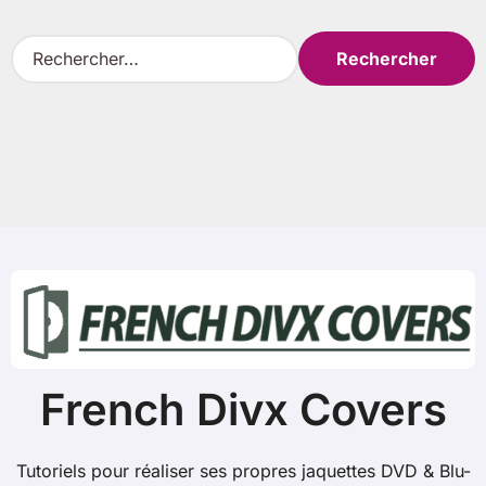
R
e
c
h
e
r
c
h
e
r
:
French Divx Covers
Tutoriels pour réaliser ses propres jaquettes DVD & Blu-