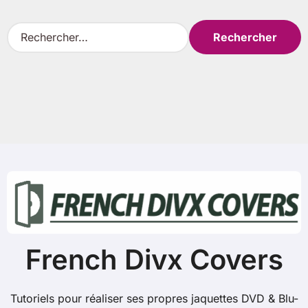
R
e
c
h
e
r
c
h
e
r
:
French Divx Covers
Tutoriels pour réaliser ses propres jaquettes DVD & Blu-