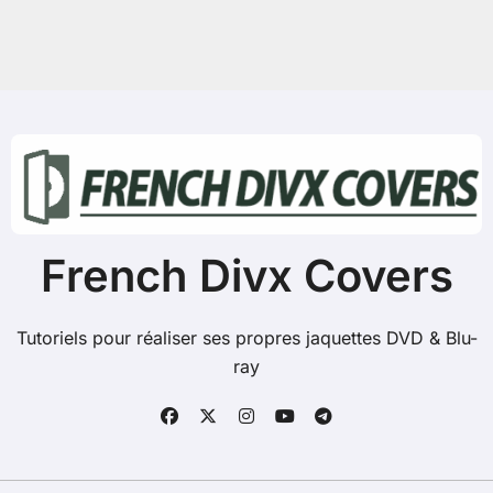
e
r
c
h
e
r
:
French Divx Covers
Tutoriels pour réaliser ses propres jaquettes DVD & Blu-
ray