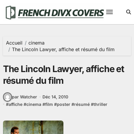
Passer
au
contenu
Accueil
cinema
The Lincoln Lawyer, affiche et résumé du film
The Lincoln Lawyer, affiche et
résumé du film
par Watcher
Déc 14, 2010
#
affiche
#
cinema
#
film
#
poster
#
résumé
#
thriller