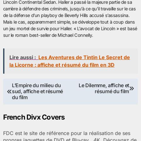
Lincoln Continental Sedan. Haller a passé la majeure partie de sa
carrière à défendre des criminels, jusqu’à ce qu’il travaille sur le cas
de la défense d’un playboy de Beverly Hills accusé s’assassina.
Mais le cas, apparemment simple, se développe tout à coup dans
un jeu mortel de survie pour Haller. « L’avocat de Lincoln » est basé
sur le roman best-seller de Michael Connelly.
Lire aussi :
Les Aventures de Tintin Le Secret de
la Licorne : affiche et résumé du film en 3D
Navigation
L’Empire du milieu du
Le Dilemme, affiche et
sud, affiche et résumé
résumé du film
de
du film
l’article
French Divx Covers
FDC est le site de référence pour la réalisation de ses
propres jaquettes de DVD et Blu-ray , 4K. Découvrez de