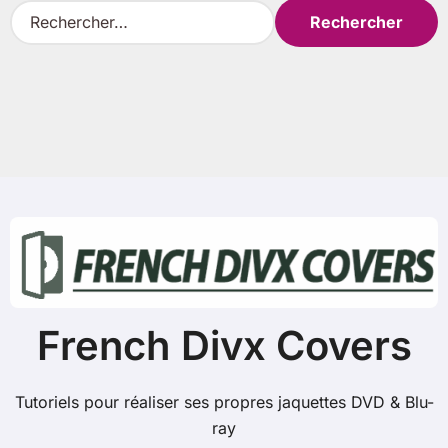
R
e
c
h
e
r
c
h
e
r
:
French Divx Covers
Tutoriels pour réaliser ses propres jaquettes DVD & Blu-
ray