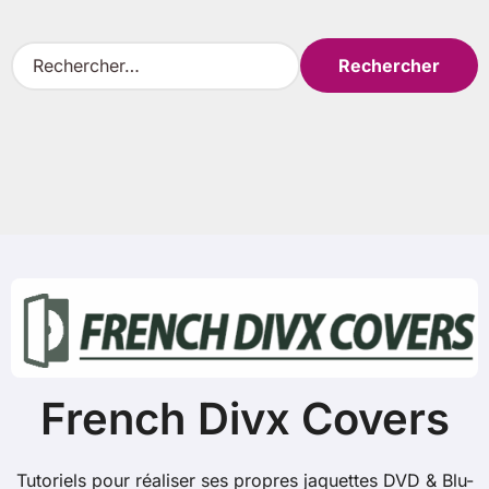
R
e
c
h
e
r
c
h
e
r
:
French Divx Covers
Tutoriels pour réaliser ses propres jaquettes DVD & Blu-